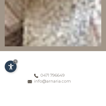
×
0471 796649
info@arnaria.com