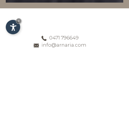
×
0471 796649
info@arnaria.com
Geräumige und
gemütliche Zimmer
mit Balkon
im Hotel Arnaria