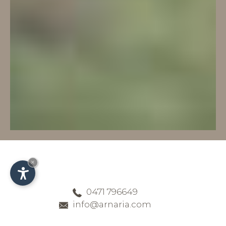
×
0471 796649
info@arnaria.com