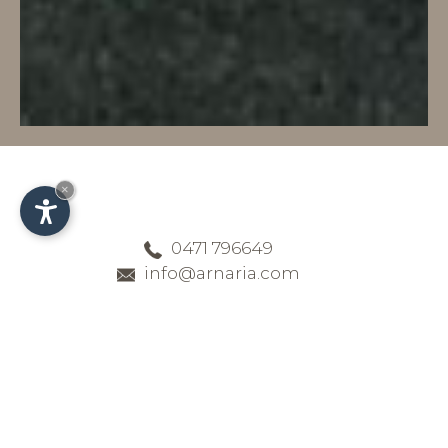
×
0471 796649
info@arnaria.com
Contatti & arrivo -
Hotel a conduzione