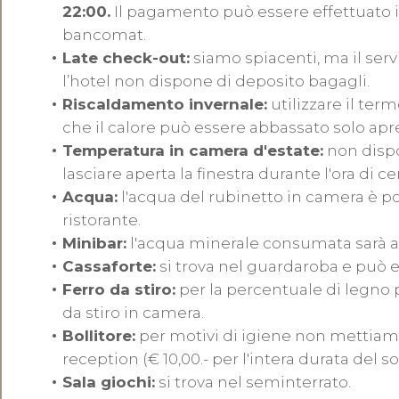
22:00.
Il pagamento può essere effettuato in
bancomat.
Late check-out:
siamo spiacenti, ma il serv
l’hotel non dispone di deposito bagagli.
Riscaldamento invernale:
utilizzare il ter
che il calore può essere abbassato solo apre
Temperatura in camera d'estate:
non dispo
lasciare aperta la finestra durante l'ora di ce
Acqua:
l'acqua del rubinetto in camera è p
ristorante.
Minibar:
l'acqua minerale consumata sarà adde
Cassaforte:
si trova nel guardaroba e può 
Ferro da stiro:
per la percentuale di legno 
da stiro in camera.
Bollitore:
per motivi di igiene non mettiamo
reception (€ 10,00.- per l'intera durata del s
Sala giochi:
si trova nel seminterrato.