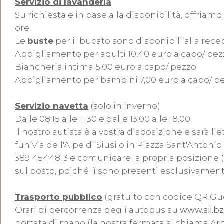
Servizio di lavanderia
Su richiesta e in base alla disponibilità, offria
ore.
Le
buste
per il bucato sono disponibili alla rece
Abbigliamento per adulti 10,40 euro a capo/ pe
Biancheria intima 5,00 euro a capo/ pezzo
Abbigliamento per bambini 7,00 euro a capo/ p
Servizio navetta
(solo in inverno)
Dalle 08.15 alle 11.30 e dalle 13.00 alle 18.00
Il nostro autista è a vostra disposizione e sarà li
funivia dell'Alpe di Siusi o in Piazza Sant'Antoni
389 4544813 e comunicare la propria posizione (S
sul posto, poiché lì sono presenti esclusivamen
Trasporto pubblico
(gratuito con codice QR Gue
Orari di percorrenza degli autobus su
www.sii.bz.
portata di mano (la nostra fermata si chiama Ar