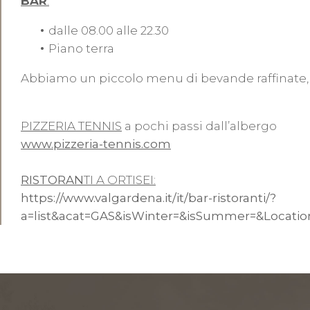
BAR
:
dalle 08.00 alle 22.30
Piano terra
Abbiamo un piccolo menu di bevande raffinate,
PIZZERIA TENNIS
a pochi passi dall’albergo
www.pizzeria-tennis.com
RISTORAN
TI A ORTISEI:
https://www.valgardena.it/it/bar-ristoranti/?
a=list&acat=GAS&isWinter=&isSummer=&Loc