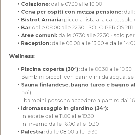
Colazione:
dalle 07.30 alle 10.00
Cena per ospiti con mezza pensione:
dall
Bistrot Arnaria:
piccola lista à la carte, sol
Bar
dalle 08.00 alle 22.30 - SOLO PER OSPI
Aree comuni:
dalle 07.30 alle 22.30 - solo pe
Reception:
dalle 08.00 alle 13:00 e dalle 14:0
Wellness
:
Piscina coperta (30°):
dalle 06.30 alle 19.30
Bambini piccoli con pannolini da acqua, se
Sauna finlandese,
bagno turco e bagno al
poi)
I bambini possono accedere a partire dai 16
Idromassaggio in giardino (34°):
In estate dalle 11.00 alle 19.30
In inverno dalle 16.00 alle 19.30
Palestra:
dalle 08.00 alle 19.30