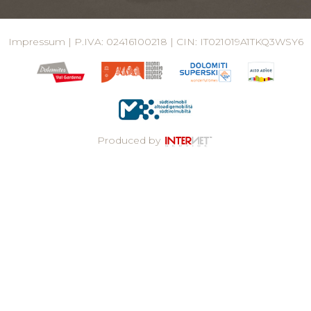
Impressum
| P.IVA: 02416100218 | CIN: IT021019A1TKQ3WSY6
Produced by